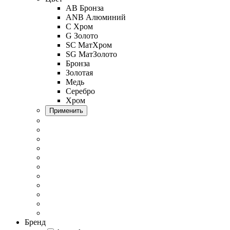
AB Бронза
ANB Алюминий
C Хром
G Золото
SC МатХром
SG МатЗолото
Бронза
Золотая
Медь
Серебро
Хром
Применить
Бренд