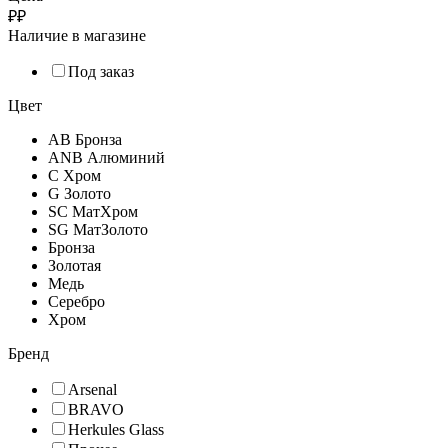
₽
₽
Наличие в магазине
Под заказ
Цвет
AB Бронза
ANB Алюминий
C Хром
G Золото
SC МатХром
SG МатЗолото
Бронза
Золотая
Медь
Серебро
Хром
Бренд
Arsenal
BRAVO
Herkules Glass