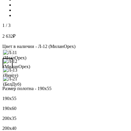
1
/
3
2 632
₽
Цвет в наличии -
Л-12 (МиланОрех)
Размер полотна -
190х55
190х55
190х60
200х35
200х40