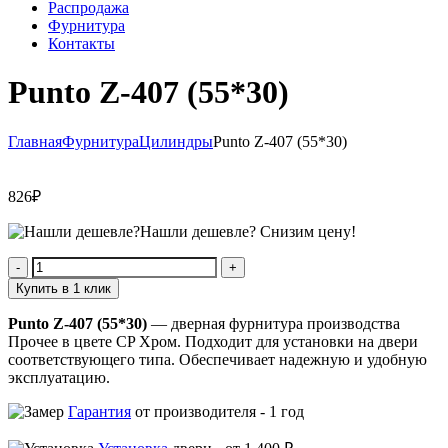
Распродажа
Фурнитура
Контакты
Punto Z-407 (55*30)
Главная
Фурнитура
Цилиндры
Punto Z-407 (55*30)
826
₽
Нашли дешевле?
Снизим цену!
Количество
Punto
Купить в 1 клик
Z-
407
Punto Z-407 (55*30)
— дверная фурнитура производства
(55*30)
Прочее в цвете CP Хром. Подходит для установки на двери
соответствующего типа. Обеспечивает надежную и удобную
эксплуатацию.
Гарантия
от производителя -
1 год